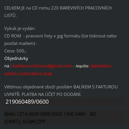
CELKEM JE na CD romu 220 BAREVNÝCH PRACOVNÍCH
LISTŮ.
Vykuk je vydán:
CD ROM - pracovní listy v jpg formátu (lze tisknout nebo
posílat mailem) -
Cena: 500,-
Objednávky
na
:
barbora.richtrova@gmail.com
-
Napište:
OBJEDNÁVKU,
ADRESU A FAKTURAČNÍ ÚDAJE
Většinou objednané zboží posílám BALÍKEM S FAKTUROU
UVNITŘ. PLATBA NA ÚČET PO DODÁNÍ.
219060489/0600
IBAN: CZ14 0600 0000 0002 1906 0489 BIC
(SWIFT): AGBACZPP