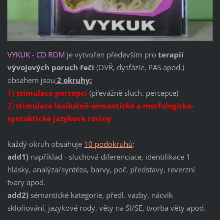
VYKUK - CD ROM
je vytvořen především pro
terapii
vývojových poruch řeči
(OVŘ, dysfázie, PAS apod.)
obsahem jsou
2 okruhy:
1
) stimulace percepcí
(převážně sluch. percepce)
2)
stimulace lexikálně-sémantické a morfologicko-
syntaktické jazykové roviny
každý okruh obsahuje
10 podokruhů
:
add1)
například - sluchová diferenciace, identifikace 1
hlásky, analýza/syntéza, barvy, poč. představy, reverzní
tvary apod.
add2)
sémantické kategorie, předl. vazby, nácvik
skloňování, jazykové rody, věty na SI/SE, tvorba věty apod.