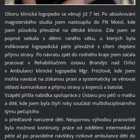
Oboru klinická logopedie se věnuji již 7 let. Po absolvování
magisterského studia jsem nastoupila do FN Motol, kde
jsem působila převážně na dětské klinice. Zde jsem se
poprvé setkala s dětmi raného věku, u kterých byla
indikovaná logopedická péče převážně s cílem zlepšení
příjmu stravy. Po návratu zpět do rodného kraje jsem začala
pracovat v Rehabilitačním ústavu Brandýs nad Orlicí
v Ambulanci klinické logopedie Mgr. Fritzlové, kde jsem
mohla navázat na získanou praxi a systematicky se věnovat
oblasti komunikace a příjmu stravy u kojenců a batolat.
Vzápětí přišla nabídka spolupráce z Ústavu pro péči o matku
a dítě, kde jsem byla čtyři roky součástí multidisciplinárního
týmu pečujícího
o předčasně narozené děti. Nespornou výhodou pracoviště
byla možnost kontinuity práce od oddělení intermediární
péče až po pravidelné návštěvy rizikové ambulance dětí do