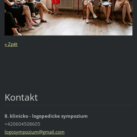
« Zpět
Kontakt
8. klinicko - logopedicke sympozium
+420604508605
logosymp
ozium@gm
ail.com